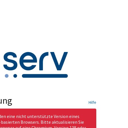
ung
Hilfe
den eine nicht unterstützte Version eines
asierten Browsers. Bitte aktualisieren Sie
rowser auf eine Chromium-Version 138 oder